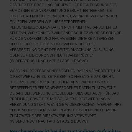
GESTÜTZTES PROFILING. DIE JEWEILIGE RECHTSGRUNDLAGE,
AUF DENEN EINE VERARBEITUNG BERUHT, ENTNEHMEN SIE
DIESER DATENSCHUTZERKLÄRUNG. WENN SIE WIDERSPRUCH
EINLEGEN, WERDEN WIR IHRE BETROFFENEN
PERSONENBEZOGENEN DATEN NICHT MEHR VERARBEITEN, ES
SEI DENN, WIR KÖNNEN ZWINGENDE SCHUTZWÜRDIGE GRÜNDE
FÜR DIE VERARBEITUNG NACHWEISEN, DIE IHRE INTERESSEN,
RECHTE UND FREIHEITEN ÜBERWIEGEN ODER DIE
VERARBEITUNG DIENT DER GELTENDMACHUNG, AUSÜBUNG
ODER VERTEIDIGUNG VON RECHTSANSPRÜCHEN
(WIDERSPRUCH NACH ART. 21 ABS. 1 DSGVO).
WERDEN IHRE PERSONENBEZOGENEN DATEN VERARBEITET, UM
DIREKTWERBUNG ZU BETREIBEN, SO HABEN SIE DAS RECHT,
JEDERZEIT WIDERSPRUCH GEGEN DIE VERARBEITUNG SIE
BETREFFENDER PERSONENBEZOGENER DATEN ZUM ZWECKE
DERARTIGER WERBUNG EINZULEGEN; DIES GILT AUCH FÜR DAS
PROFILING, SOWEIT ES MIT SOLCHER DIREKTWERBUNG IN
VERBINDUNG STEHT. WENN SIE WIDERSPRECHEN, WERDEN IHRE
PERSONENBEZOGENEN DATEN ANSCHLIESSEND NICHT MEHR
ZUM ZWECKE DER DIREKTWERBUNG VERWENDET
(WIDERSPRUCH NACH ART. 21 ABS. 2 DSGVO).
Beschwerde­recht bei der zuständigen Aufsichts­