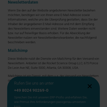
Newsletter­daten
Wenn Sie den auf der Website angebotenen Newsletter beziehen
möchten, benötigen wir von Ihnen eine E-Mail-Adresse sowie
Informationen, welche uns die Überprüfung gestatten, dass Sie der
Inhaber der angegebenen E-Mail-Adresse und mit dem Empfang
des Newsletters einverstanden sind. Weitere Daten werden nicht
bzw. nur auf freiwilliger Basis erhoben. Für die Abwicklung der
Newsletter nutzen wir Newsletterdiensteanbieter, die nachfolgend
beschrieben werden.
Mailchimp
Diese Website nutzt die Dienste von Mailchimp für den Versand von
Newslettern. Anbieter ist die Rocket Science Group LLC, 675 Ponce
De Leon Ave NE, Suite 5000, Atlanta, GA 30308, USA.
Mailchimp ist ein Dienst, mit dem u.a. der Versand von Newslettern
organisiert und analysiert werden kann. Wenn Sie Daten zum
Rufen Sie uns an unter
✕
Zwecke des Newsletterbezugs eingeben (z. B. E-Mail-Adresse),
werden diese auf den Servern von Mailchimp in den USA
+49 8024 90269-0
gespeichert.
Sprechen Sie mit unseren ERP-Profis und erfahren Sie,
wie Primus Ihre Anforderungen passgenau umsetzen
Mit Hilfe von Mailchimp können wir unsere Newsletterkampagnen
kann.
analysieren. Wenn Sie eine mit Mailchimp versandte E-Mail öffnen,