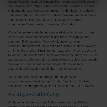
Unsere Website nutzt die Consent-Technologie von Cookiebot, um
Ihre Einwilligung zur Speicherung bestimmter Cookies auf Ihrem
Endgerät oder zum Einsatz bestimmter Technologien einzuholen
und diese datenschutzkonform zu dokumentieren. Anbieter dieser
Technologie ist Usercentrics A/S, Havnegade 39, 1058
Kopenhagen, Dänemark (im Folgenden „Cookiebot“).
Wenn Sie unsere Website betreten, wird eine Verbindung zu den
Servern von Cookiebot hergestellt, um Ihre Einwilligungen und
sonstigen Erklärungen zur Cookie-Nutzung einzuholen.
Anschließend speichert Cookiebot einen Cookie in Ihrem Browser,
um Ihnen die erteilten Einwilligungen bzw. deren Widerruf zuordnen
zu können. Die so erfassten Daten werden gespeichert, bis Sie uns
zur Löschung auffordern, den Cookiebot-Cookie selbst löschen oder
der Zweck für die Datenspeicherung entfällt. Zwingende
gesetzliche Aufbewahrungspflichten bleiben unberührt.
Der Einsatz von Cookiebot erfolgt, um die gesetzlich
vorgeschriebenen Einwilligungen für den Einsatz von Cookies
einzuholen. Rechtsgrundlage hierfür ist Art. 6 Abs. 1 lit. c DSGVO.
Auftragsverarbeitung
Wir haben einen Vertrag über Auftragsverarbeitung (AVV) zur
Nutzung des oben genannten Dienstes geschlossen. Hierbei