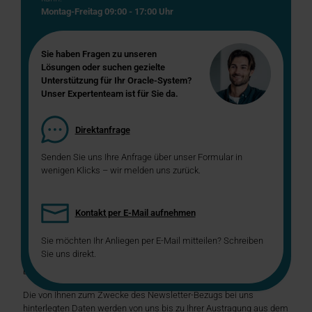
Montag-Freitag 09:00 - 17:00 Uhr
verbindet sich eine in der E-Mail enthaltene Datei (sog. web-beacon)
mit den Servern von Mailchimp in den USA. So kann festgestellt
werden, ob eine Newsletter-Nachricht geöffnet und welche Links
ggf. angeklickt wurden. Außerdem werden technische
Sie haben Fragen zu unseren
Informationen erfasst (z. B. Zeitpunkt des Abrufs, IP-Adresse,
Lösungen oder suchen gezielte
Browsertyp und Betriebssystem). Diese Informationen können nicht
Unterstützung für Ihr Oracle-System?
dem jeweiligen Newsletter-Empfänger zugeordnet werden. Sie
Unser Expertenteam ist für Sie da.
dienen ausschließlich der statistischen Analyse von
Newsletterkampagnen. Die Ergebnisse dieser Analysen können
Direktanfrage
genutzt werden, um künftige Newsletter besser an die Interessen
der Empfänger anzupassen.
Senden Sie uns Ihre Anfrage über unser Formular in
Wenn Sie keine Analyse durch Mailchimp wollen, müssen Sie den
wenigen Klicks – wir melden uns zurück.
Newsletter abbestellen. Hierfür stellen wir in jeder
Newsletternachricht einen entsprechenden Link zur Verfügung.
Kontakt per E-Mail aufnehmen
Die Datenverarbeitung erfolgt auf Grundlage Ihrer Einwilligung (Art. 6
Abs. 1 lit. a DSGVO). Sie können diese Einwilligung jederzeit
Sie möchten Ihr Anliegen per E-Mail mitteilen? Schreiben
widerrufen, indem Sie den Newsletter abbestellen. Die
Sie uns direkt.
Rechtmäßigkeit der bereits erfolgten Datenverarbeitungsvorgänge
bleibt vom Widerruf unberührt.
Die von Ihnen zum Zwecke des Newsletter-Bezugs bei uns
hinterlegten Daten werden von uns bis zu Ihrer Austragung aus dem