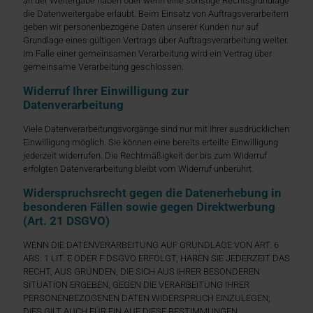
an der Weitergabe haben oder wenn eine sonstige Rechtsgrundlage
die Datenweitergabe erlaubt. Beim Einsatz von Auftragsverarbeitern
geben wir personenbezogene Daten unserer Kunden nur auf
Grundlage eines gültigen Vertrags über Auftragsverarbeitung weiter.
Im Falle einer gemeinsamen Verarbeitung wird ein Vertrag über
gemeinsame Verarbeitung geschlossen.
Widerruf Ihrer Einwilligung zur
Datenverarbeitung
Viele Datenverarbeitungsvorgänge sind nur mit Ihrer ausdrücklichen
Einwilligung möglich. Sie können eine bereits erteilte Einwilligung
jederzeit widerrufen. Die Rechtmäßigkeit der bis zum Widerruf
erfolgten Datenverarbeitung bleibt vom Widerruf unberührt.
Widerspruchsrecht gegen die Datenerhebung in
besonderen Fällen sowie gegen Direktwerbung
(Art. 21 DSGVO)
WENN DIE DATENVERARBEITUNG AUF GRUNDLAGE VON ART. 6
ABS. 1 LIT. E ODER F DSGVO ERFOLGT, HABEN SIE JEDERZEIT DAS
RECHT, AUS GRÜNDEN, DIE SICH AUS IHRER BESONDEREN
SITUATION ERGEBEN, GEGEN DIE VERARBEITUNG IHRER
PERSONENBEZOGENEN DATEN WIDERSPRUCH EINZULEGEN;
DIES GILT AUCH FÜR EIN AUF DIESE BESTIMMUNGEN