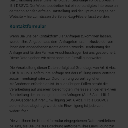
Die Erfassung dieser Daten erfolgt auf Grundlage von Art. 6 Abs. 1
lit. f DSGVO. Der Websitebetreiber hat ein berechtigtes Interesse an
der technisch fehlerfreien Darstellung und der Optimierung seiner
Website – hierzu müssen die Server-Log-Files erfasst werden.
Kontaktformular
Wenn Sie uns per Kontaktformular Anfragen zukommen lassen,
werden Ihre Angaben aus dem Anfrageformular inklusive der von
Ihnen dort angegebenen Kontaktdaten zwecks Bearbeitung der
Anfrage und für den Fall von Anschlussfragen bei uns gespeichert.
Diese Daten geben wir nicht ohne Ihre Einwilligung weiter.
Die Verarbeitung dieser Daten erfolgt auf Grundlage von Art. 6 Abs.
1 lit. b DSGVO, sofern Ihre Anfrage mit der Erfüllung eines Vertrags
zusammenhängt oder zur Durchführung vorvertraglicher
Maßnahmen erforderlich ist. In allen übrigen Fällen beruht die
Verarbeitung auf unserem berechtigten Interesse an der effektiven
Bearbeitung der an uns gerichteten Anfragen (Art. 6 Abs. 1 lit. f
DSGVO) oder auf Ihrer Einwilligung (Art. 6 Abs. 1 lit. a DSGVO)
sofern diese abgefragt wurde; die Einwilligung ist jederzeit
widerrufbar.
Die von Ihnen im Kontaktformular eingegebenen Daten verbleiben
bei uns, bis Sie uns zur Löschung auffordern, Ihre Einwilligung zur