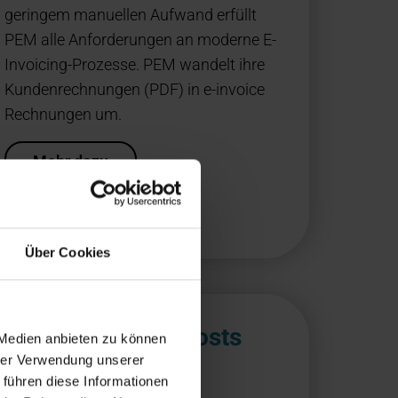
geringem manuellen Aufwand erfüllt
PEM alle Anforderungen an moderne E-
Invoicing-Prozesse. PEM wandelt ihre
Kundenrechnungen (PDF) in e-invoice
Rechnungen um.
Mehr dazu
Über Cookies
Primus Landed Costs
 Medien anbieten zu können
hrer Verwendung unserer
Distribution
 führen diese Informationen