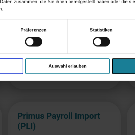
Sicherheit für Ihre Produkte
 Daten zusammen, die Sie ihnen bereitgestellt haben oder die s
n.
Bieten Sie optional eine
Artikelversicherung beim Kauf an. Im
Schadensfall erhalten Ihre Kund*innen
Präferenzen
Statistiken
Reparatur oder Ersatz. Ein echter
Mehrwert im After-Sales-Service.
Auswahl erlauben
Primus Payroll Import
(PLI)