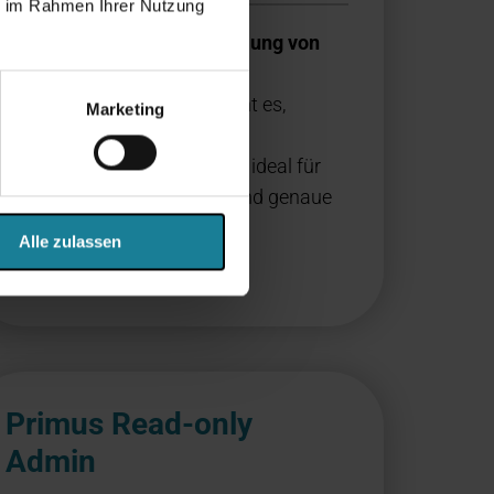
ie im Rahmen Ihrer Nutzung
Flexible und extakte Verteilung von
Zusatzkosten
Diese Erweiterung ermöglicht es,
Marketing
Landed Costs auf mehrere
Wareneingänge zu verteilen, ideal für
realistische Kalkulationen und genaue
Kostenstellenzuordnung.
Alle zulassen
Primus Read-only
Admin