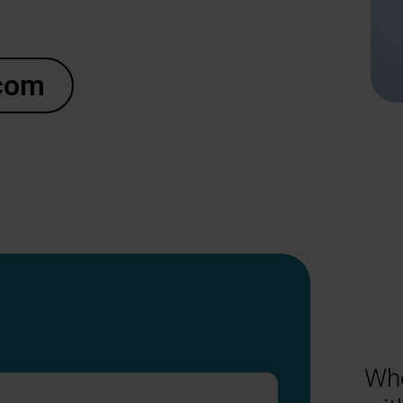
.com
Whe