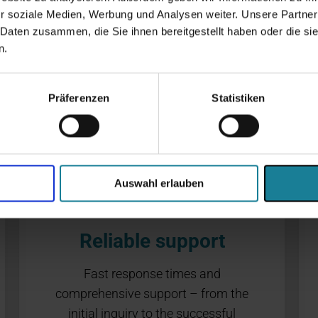
s when it comes to Ora
r soziale Medien, Werbung und Analysen weiter. Unsere Partner
 Daten zusammen, die Sie ihnen bereitgestellt haben oder die s
 management in the E
n.
Präferenzen
Statistiken
Auswahl erlauben
Reliable support
Fast response times and
comprehensive support – from the
initial inquiry to the successful