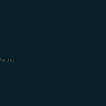
General
Group of companies
Imprint
Data protection
.com