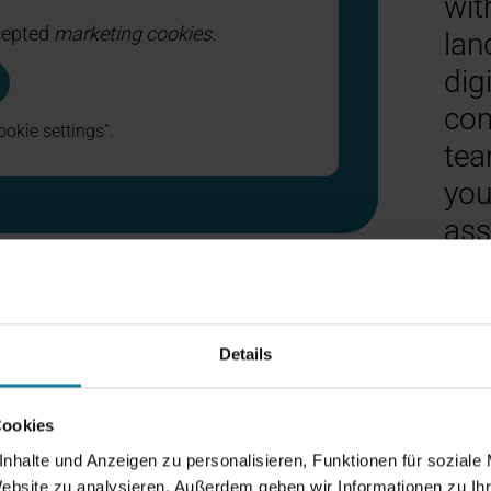
wit
ccepted
marketing cookies
.
lan
dig
com
okie settings”.
tea
you
ass
Details
Cookies
nhalte und Anzeigen zu personalisieren, Funktionen für soziale
Website zu analysieren. Außerdem geben wir Informationen zu I