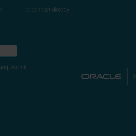
Primus Solutions AG
on
LinkedIn
, or connect directly
Bergfeldstr. 9
83607 Holzkirchen
+49 8024 90269-0
info@primus-solutions
ing the link
y