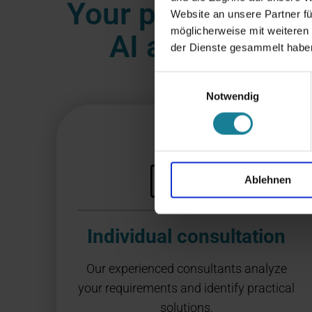
Your professional
Website an unsere Partner fü
möglicherweise mit weiteren
AI and change
der Dienste gesammelt habe
Einwilligungsauswahl
Notwendig
Ablehnen
Individual consultation
Our experienced consultants analyze
your requirements and identify practical
solutions.