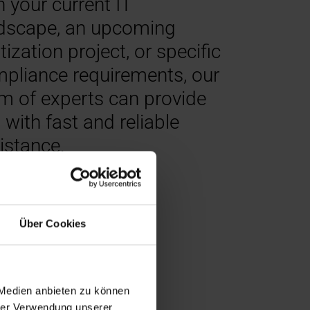
h your current IT
dscape, an upcoming
itization project, or specific
pliance requirements, our
m of experts can provide
 with fast and reliable
istance.
Über Cookies
 Medien anbieten zu können
hrer Verwendung unserer