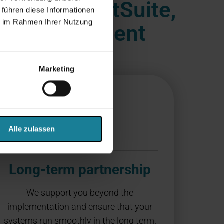
cle EBS, NetSuite,
 führen diese Informationen
ie im Rahmen Ihrer Nutzung
RP environment
Marketing
Alle zulassen
Long-term partnership
We support you beyond the
implementation and ensure that your
systems run smoothly in the long term.