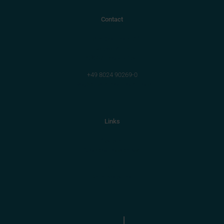
Contact
Primus Solutions AG
Bergfeldstr. 9
83607 Holzkirchen
+49 8024 90269-0
info@primus-solutions.com
Links
General
Group of companies
Imprint
Data protection