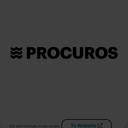
To Website
EDI with NetSuite made simple.