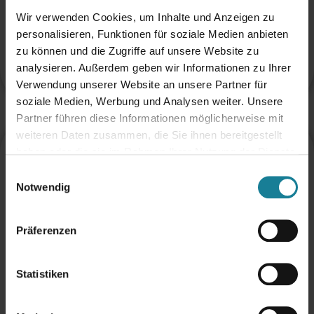
Wir verwenden Cookies, um Inhalte und Anzeigen zu
personalisieren, Funktionen für soziale Medien anbieten
zu können und die Zugriffe auf unsere Website zu
Low-code integration platform - ideal for automating processes and
analysieren. Außerdem geben wir Informationen zu Ihrer
Verwendung unserer Website an unsere Partner für
To the website
integrating AI.
soziale Medien, Werbung und Analysen weiter. Unsere
Partner führen diese Informationen möglicherweise mit
weiteren Daten zusammen, die Sie ihnen bereitgestellt
Celigo
haben oder die sie im Rahmen Ihrer Nutzung der Dienste
gesammelt haben.
Einwilligungsauswahl
Notwendig
Präferenzen
Statistiken