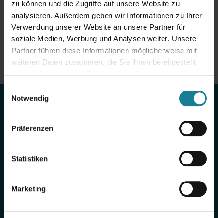
zu können und die Zugriffe auf unsere Website zu
sicher und zukunftsfähig auszurichten.
analysieren. Außerdem geben wir Informationen zu Ihrer
Zurück zu Website
Verwendung unserer Website an unsere Partner für
soziale Medien, Werbung und Analysen weiter. Unsere
Partner führen diese Informationen möglicherweise mit
weiteren Daten zusammen, die Sie ihnen bereitgestellt
haben oder die sie im Rahmen Ihrer Nutzung der Dienste
gesammelt haben.
Einwilligungsauswahl
Notwendig
Let's
Präferenzen
connect.
Statistiken
Marketing
Abonnieren Sie unseren
Newsletter
, folgen Sie uns auf
LinkedIn
oder vernetzen Sie sich direkt mit unserem Team.