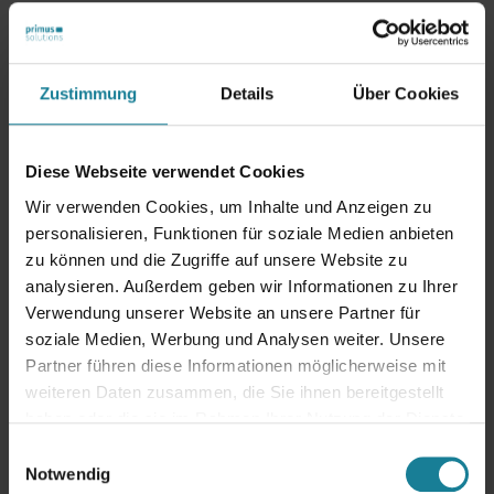
Weitere Sucess Storys
Zum Newsroom
Zustimmung
Details
Über Cookies
Share
Diese Webseite verwendet Cookies
Wir verwenden Cookies, um Inhalte und Anzeigen zu
personalisieren, Funktionen für soziale Medien anbieten
Weitere Beiträge
zu können und die Zugriffe auf unsere Website zu
analysieren. Außerdem geben wir Informationen zu Ihrer
Verwendung unserer Website an unsere Partner für
soziale Medien, Werbung und Analysen weiter. Unsere
Partner führen diese Informationen möglicherweise mit
weiteren Daten zusammen, die Sie ihnen bereitgestellt
haben oder die sie im Rahmen Ihrer Nutzung der Dienste
gesammelt haben.
Einwilligungsauswahl
Notwendig